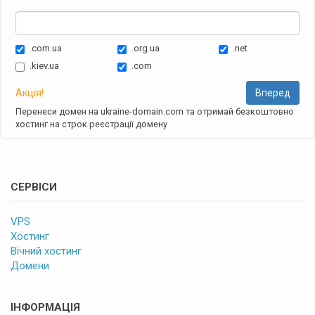
.com.ua
.org.ua
.net
.kiev.ua
.com
Акція!
Вперед
Перенеси домен на ukraine-domain.com та отримай безкоштовно
хостинг на строк реєстрації домену
СЕРВІСИ
VPS
Хостинг
Вічний хостинг
Домени
ІНФОРМАЦІЯ