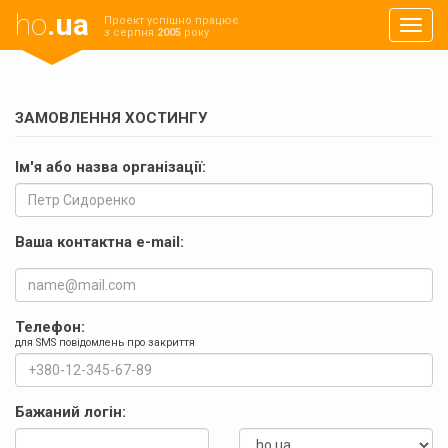
ho
.ua
Проект успішно працює
Навиг
з серпня
2005
року
ЗАМОВЛЕННЯ ХОСТИНГУ
Ім'я або назва організації:
Ваша контактна e-mail:
Телефон:
для SMS повідомлень про закриття
Бажаний логін: